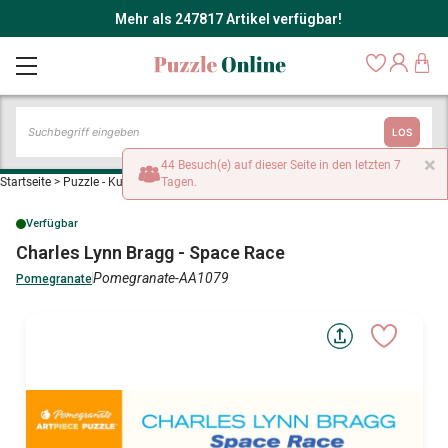
Mehr als 247817 Artikel verfügbar!
LOS
×
44 Besuch(e) auf dieser Seite in den letzten 7
Startseite
>
Puzzle - Kunst
>
Charles Lynn Bragg - Space Race
Tagen.
Verfügbar
Charles Lynn Bragg - Space Race
Pomegranate-AA1079
Pomegranate