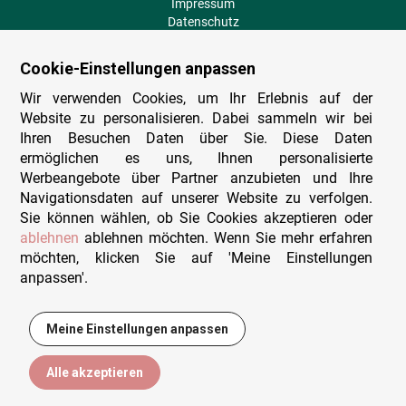
Impressum
Datenschutz
AGB
Fehlende Puzzleteile
Cookie-Einstellungen anpassen
Versand und Lieferung
Zahlungsarten
Wir verwenden Cookies, um Ihr Erlebnis auf der
Herstellungsland
Website zu personalisieren. Dabei sammeln wir bei
Widerruf
Ihren Besuchen Daten über Sie. Diese Daten
ermöglichen es uns, Ihnen personalisierte
Sitemap
Werbeangebote über Partner anzubieten und Ihre
Beratung & Support
Navigationsdaten auf unserer Website zu verfolgen.
Sie können wählen, ob Sie Cookies akzeptieren oder
Wir sind persönlich erreichbar
ablehnen
ablehnen möchten. Wenn Sie mehr erfahren
möchten, klicken Sie auf 'Meine Einstellungen
+49 (0)341 4912 210
anpassen'.
Mo. - Fr. 9-12 und 14-15h30
Kontakt-Formular
Meine Einstellungen anpassen
2,00 €
In den Warenkorb
Alle akzeptieren
© Puzzlewelt Leipzig GmbH - Alle Rechte vorbehalten