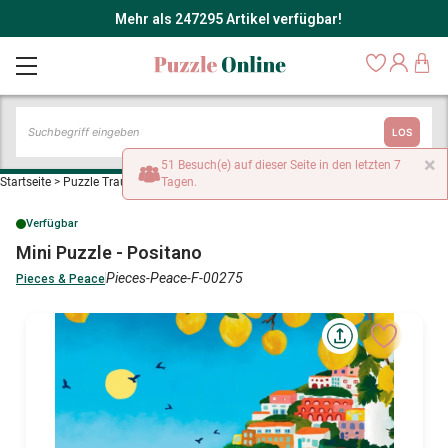
Mehr als 247295 Artikel verfügbar!
LOS
×
51 Besuch(e) auf dieser Seite in den letzten 7
Startseite
>
Puzzle Traumstrände und Inseln
Tagen.
>
Mini Puzzle - Positano
Verfügbar
Mini Puzzle - Positano
Pieces-Peace-F-00275
Pieces & Peace