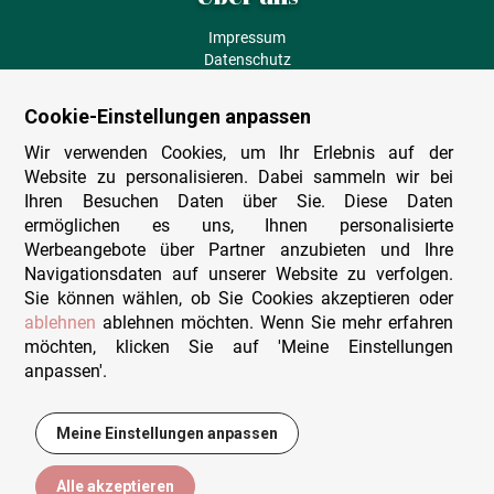
Impressum
Datenschutz
AGB
Fehlende Puzzleteile
Cookie-Einstellungen anpassen
Versand und Lieferung
Zahlungsarten
Wir verwenden Cookies, um Ihr Erlebnis auf der
Herstellungsland
Website zu personalisieren. Dabei sammeln wir bei
Widerruf
Ihren Besuchen Daten über Sie. Diese Daten
ermöglichen es uns, Ihnen personalisierte
Sitemap
Werbeangebote über Partner anzubieten und Ihre
Beratung & Support
Navigationsdaten auf unserer Website zu verfolgen.
Sie können wählen, ob Sie Cookies akzeptieren oder
Wir sind persönlich erreichbar
ablehnen
ablehnen möchten. Wenn Sie mehr erfahren
möchten, klicken Sie auf 'Meine Einstellungen
+49 (0)341 4912 210
anpassen'.
Mo. - Fr. 9-12 und 14-15h30
Kontakt-Formular
Meine Einstellungen anpassen
11,95 €
In den Warenkorb
Alle akzeptieren