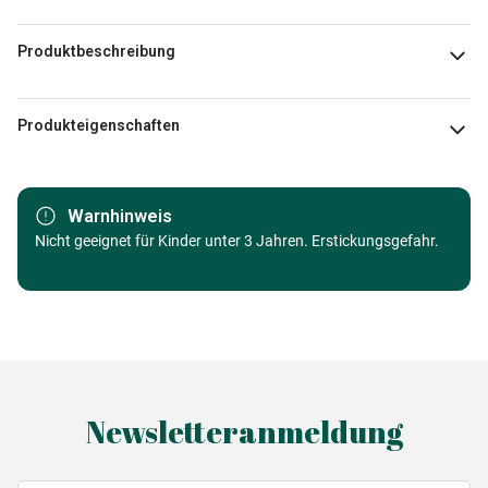
Produktbeschreibung
Nolwenn Studio
Produkteigenschaften
Marke
Pieces & Peace
Warnhinweis
Kategorie
Nicht geeignet für Kinder unter 3 Jahren. Erstickungsgefahr.
Puzzle Traumstrände und Inseln
Alter
ab 6 Jahre (50 bis 100 Teile)
Herkunft
Made in Germany
EAN
3667232002751
Newsletteranmeldung
Teileanzahl
96 Teile