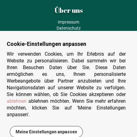
Über uns
Impressum
Datenschutz
AGB
Fehlende Puzzleteile
Cookie-Einstellungen anpassen
Versand und Lieferung
Zahlungsarten
Wir verwenden Cookies, um Ihr Erlebnis auf der
Herstellungsland
Website zu personalisieren. Dabei sammeln wir bei
Widerruf
Ihren Besuchen Daten über Sie. Diese Daten
ermöglichen es uns, Ihnen personalisierte
Sitemap
Werbeangebote über Partner anzubieten und Ihre
Beratung & Support
Navigationsdaten auf unserer Website zu verfolgen.
Sie können wählen, ob Sie Cookies akzeptieren oder
Wir sind persönlich erreichbar
ablehnen
ablehnen möchten. Wenn Sie mehr erfahren
möchten, klicken Sie auf 'Meine Einstellungen
+49 (0)341 4912 210
anpassen'.
Mo. - Fr. 9-12 und 14-15h30
Kontakt-Formular
Meine Einstellungen anpassen