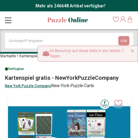
Mehr als 246648 Artikel verfügbar!
LOS
×
44 Besuch(e) auf dieser Seite in den letzten 7
Startseite
>
Kartenspiel gratis - NewYorkPuzzleCompany
Tagen.
Verfügbar
Kartenspiel gratis - NewYorkPuzzleCompany
New-York-Puzzle-Carte
New York Puzzle Company