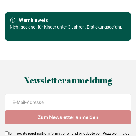
Marke
New York Puzzle Company
Warnhinweis
Alter
Nicht geeignet für Kinder unter 3 Jahren. Erstickungsgefahr.
ab 3 Jahre (11 bis 20 Teile)
Herkunft
Made in Germany
EAN
Teileanzahl
1 Teile
Newsletteranmeldung
Maße
cm
Ich möchte regelmäßig Informationen und Angebote von
Puzzle-online.de