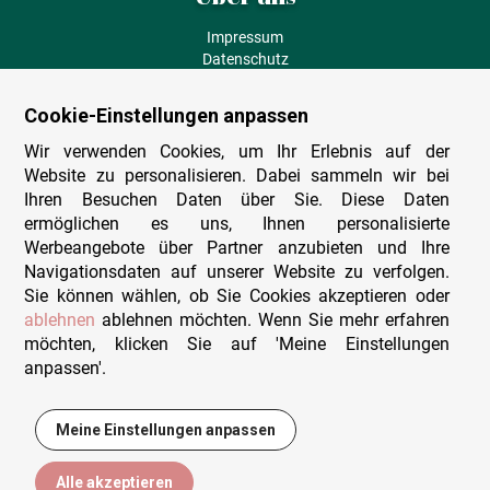
Impressum
Datenschutz
AGB
Fehlende Puzzleteile
Cookie-Einstellungen anpassen
Versand und Lieferung
Zahlungsarten
Wir verwenden Cookies, um Ihr Erlebnis auf der
Herstellungsland
Website zu personalisieren. Dabei sammeln wir bei
Widerruf
Ihren Besuchen Daten über Sie. Diese Daten
ermöglichen es uns, Ihnen personalisierte
Sitemap
Werbeangebote über Partner anzubieten und Ihre
Beratung & Support
Navigationsdaten auf unserer Website zu verfolgen.
Sie können wählen, ob Sie Cookies akzeptieren oder
Wir sind persönlich erreichbar
ablehnen
ablehnen möchten. Wenn Sie mehr erfahren
möchten, klicken Sie auf 'Meine Einstellungen
+49 (0)341 4912 210
anpassen'.
Mo. - Fr. 9-12 und 14-15h30
Kontakt-Formular
Meine Einstellungen anpassen
14,95 €
In den Warenkorb
Alle akzeptieren