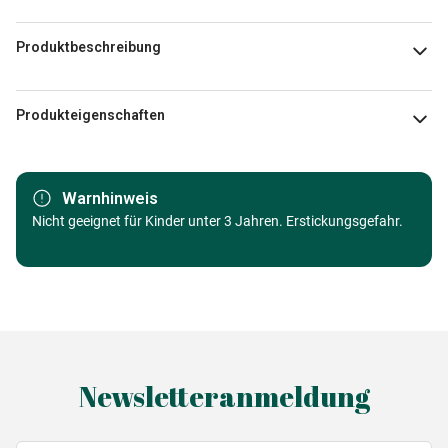
Produktbeschreibung
Dominic Davison
Produkteigenschaften
Marke
Master Pieces
Warnhinweis
Kategorie
Nicht geeignet für Kinder unter 3 Jahren. Erstickungsgefahr.
Puzzle Bergwelt
Alter
Puzzle für Erwachsene (500 bis
48000 Teile)
Herkunft
Made in Germany
Newsletteranmeldung
EAN
705988722295
Teileanzahl
1000 Teile