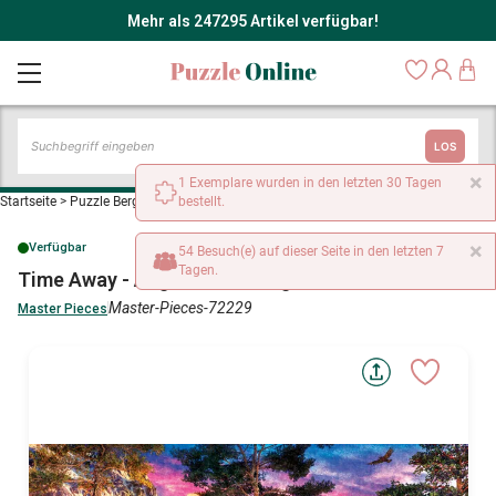
Mehr als 247295 Artikel verfügbar!
LOS
×
1 Exemplare wurden in den letzten 30 Tagen
Startseite
>
Puzzle Bergwelt
>
Time Away - Angeln in den Highlands
bestellt.
×
Verfügbar
54 Besuch(e) auf dieser Seite in den letzten 7
Tagen.
Time Away - Angeln in den Highlands
Master-Pieces-72229
Master Pieces