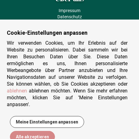
Impressum
Datenschutz
AGB
Fehlende Puzzleteile
Cookie-Einstellungen anpassen
Versand und Lieferung
Zahlungsarten
Wir verwenden Cookies, um Ihr Erlebnis auf der
Herstellungsland
Website zu personalisieren. Dabei sammeln wir bei
Widerruf
Ihren Besuchen Daten über Sie. Diese Daten
ermöglichen es uns, Ihnen personalisierte
Sitemap
Werbeangebote über Partner anzubieten und Ihre
Beratung & Support
Navigationsdaten auf unserer Website zu verfolgen.
Sie können wählen, ob Sie Cookies akzeptieren oder
Wir sind persönlich erreichbar
ablehnen
ablehnen möchten. Wenn Sie mehr erfahren
möchten, klicken Sie auf 'Meine Einstellungen
+49 (0)341 4912 210
anpassen'.
Mo. - Fr. 9-12 und 14-15h30
Kontakt-Formular
Meine Einstellungen anpassen
22,95 €
In den Warenkorb
Alle akzeptieren