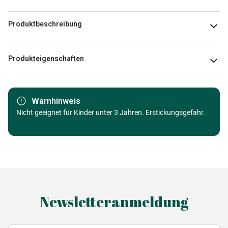
Produktbeschreibung
FoodLoversTravel
Produkteigenschaften
Marke
Hachette
Warnhinweis
Alter
Nicht geeignet für Kinder unter 3 Jahren. Erstickungsgefahr.
Puzzle für Erwachsene (500 bis
48000 Teile)
Herkunft
Made in Germany
EAN
3663384100406
Newsletteranmeldung
Teileanzahl
1000 Teile
Maße
69 x 47 cm