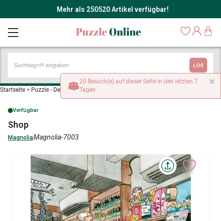
Mehr als 250520 Artikel verfügbar!
LOS
×
20 Besuch(e) auf dieser Seite in den letzten 7
Startseite
>
Puzzle - Dekoration und Objekte
Tagen.
>
Shop
Verfügbar
Shop
Magnolia-7003
Magnolia