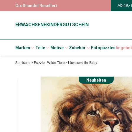
Ab 49,-
Großhandel Reseller
ERWACHSENE
KINDER
GUTSCHEIN
Marken
Teile
Motive
Zubehör
Fotopuzzles
Angebot
Startseite
>
Puzzle - Wilde Tiere
>
Löwe und ihr Baby
Neuheiten