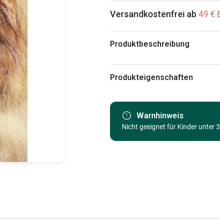
Versandkostenfrei ab
49 € 
Produktbeschreibung
Josef Klopacka
Produkteigenschaften
Marke
Kategorie
Warnhinweis
Nicht geeignet für Kinder unter 
Alter
Herkunft
EAN
Teileanzahl
Maße