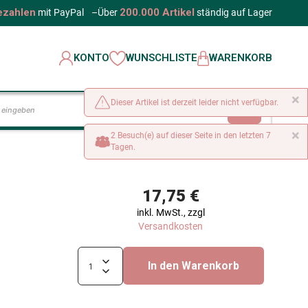
ezahlen
200.000 Artikel
mit PayPal
–
Über
ständig auf Lager
KONTO
WUNSCHLISTE
WARENKORB
×
Dieser Artikel ist derzeit leider nicht verfügbar.
LOS
×
2 Besuch(e) auf dieser Seite in den letzten 7
Tagen.
17,75 €
inkl. MwSt., zzgl
Versandkosten
In den Warenkorb