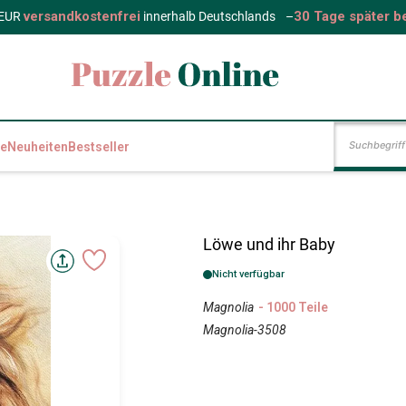
versandkostenfrei
30 Tage später b
 EUR
innerhalb Deutschlands
–
e
Neuheiten
Bestseller
Löwe und ihr Baby
Nicht verfügbar
Magnolia
- 1000 Teile
Magnolia-3508