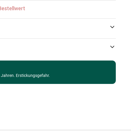
Bestellwert
Magnolia
Puzzle - Wilde Tiere
3 Jahren. Erstickungsgefahr.
Puzzle für Erwachsene (500 bis 48000 Teile)
Made in Germany
8699375066401
1000 Teile
68 x 48 cm