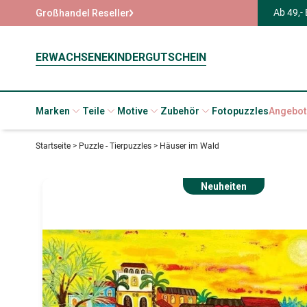
Ab 49,-
Großhandel Reseller
ERWACHSENE
KINDER
GUTSCHEIN
Marken
Teile
Motive
Zubehör
Fotopuzzles
Angebot
Startseite
>
Puzzle - Tierpuzzles
>
Häuser im Wald
Neuheiten