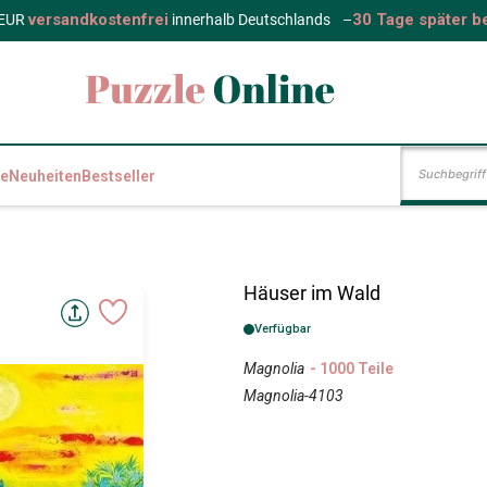
versandkostenfrei
30 Tage später b
 EUR
innerhalb Deutschlands
–
e
Neuheiten
Bestseller
Häuser im Wald
Verfügbar
Magnolia
- 1000 Teile
Magnolia-4103