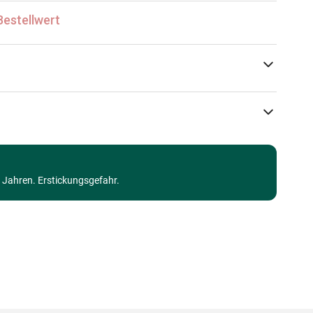
Bestellwert
Magnolia
Puzzle - Tierpuzzles
3 Jahren. Erstickungsgefahr.
Puzzle für Erwachsene (500 bis 48000 Teile)
Made in Germany
8684595060421
1000 Teile
68 x 48 cm