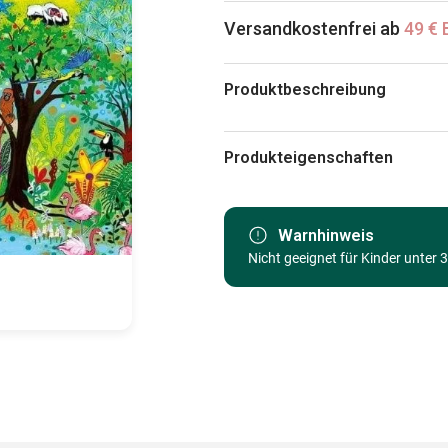
Versandkostenfrei ab
49 € 
Produktbeschreibung
Magali Modoux
Produkteigenschaften
Marke
Kategorie
Warnhinweis
Nicht geeignet für Kinder unter 
Alter
Herkunft
EAN
Teileanzahl
Maße