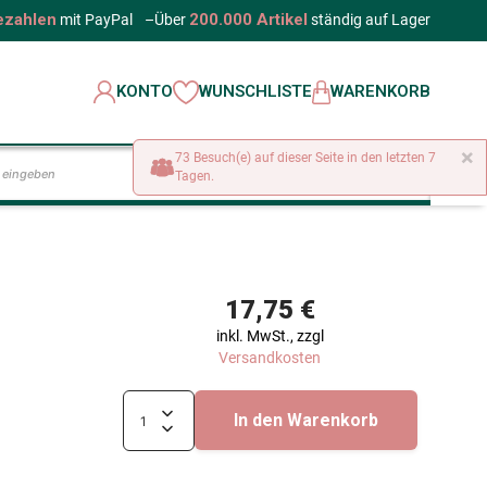
ezahlen
200.000 Artikel
mit PayPal
–
Über
ständig auf Lager
KONTO
WUNSCHLISTE
WARENKORB
×
73 Besuch(e) auf dieser Seite in den letzten 7
LOS
Tagen.
17,75 €
inkl. MwSt., zzgl
Versandkosten
In den Warenkorb