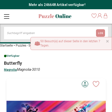
Mehr als 246648 Artikel verfügbar!
LOS
×
50 Besuch(e) auf dieser Seite in den letzten 7
Startseite
>
Puzzles - Schmetterlinge
Tagen.
>
Butterfly
Verfügbar
Butterfly
Magnolia-3010
Magnolia