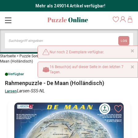
Mehr als 249014 Artikel verfügbar!
LOS
×
Nur noch 2 Exemplare verfügbar.
Startseite
>
Puzzle Sonne, Mond und Sonnenuntergänge
>
Rahmenpuzzle - De
Maan (Holländisch)
×
16 Besuch(e) auf dieser Seite in den letzten 7
Tagen.
Verfügbar
Rahmenpuzzle - De Maan (Holländisch)
Larsen-SS5-NL
Larsen