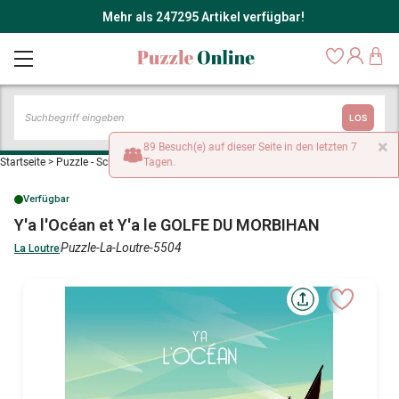
Mehr als 247295 Artikel verfügbar!
LOS
×
89 Besuch(e) auf dieser Seite in den letzten 7
Startseite
>
Puzzle - Schiffe und Boote
Tagen.
>
Y'a l'Océan et Y'a le GOLFE DU MORBIHAN
Verfügbar
Y'a l'Océan et Y'a le GOLFE DU MORBIHAN
Puzzle-La-Loutre-5504
La Loutre