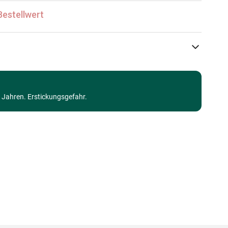
Bestellwert
La Loutre
Puzzle Traumstrände und Inseln
3 Jahren. Erstickungsgefahr.
Puzzle für Erwachsene (500 bis 48000 Teile)
Made in Germany
3760301337461
1000 Teile
69 x 48 cm