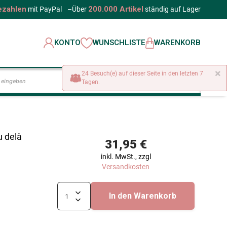
ezahlen
200.000 Artikel
mit PayPal
–
Über
ständig auf Lager
KONTO
WUNSCHLISTE
WARENKORB
×
24 Besuch(e) auf dieser Seite in den letzten 7
LOS
Tagen.
u delà
31,95 €
inkl. MwSt., zzgl
Versandkosten
In den Warenkorb