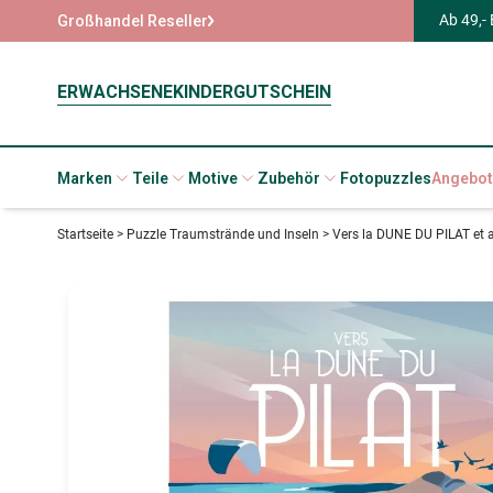
Ab 49,-
Großhandel Reseller
ERWACHSENE
KINDER
GUTSCHEIN
Marken
Teile
Motive
Zubehör
Fotopuzzles
Angebot
Startseite
>
Puzzle Traumstrände und Inseln
>
Vers la DUNE DU PILAT et 