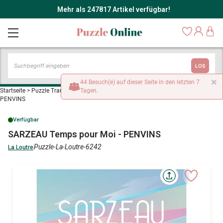
Mehr als 247817 Artikel verfügbar!
LOS
×
44 Besuch(e) auf dieser Seite in den letzten 7
Startseite
>
Puzzle Traumstrände und Inseln
Tagen.
>
SARZEAU Temps pour Moi -
PENVINS
Verfügbar
SARZEAU Temps pour Moi - PENVINS
Puzzle-La-Loutre-6242
La Loutre