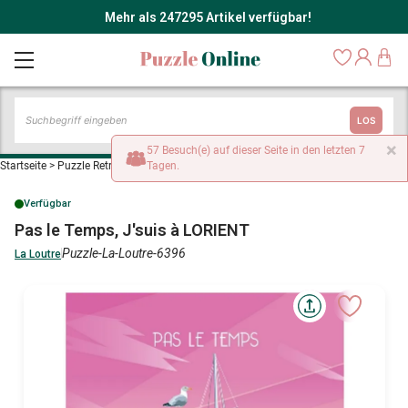
Mehr als 247295 Artikel verfügbar!
LOS
×
57 Besuch(e) auf dieser Seite in den letzten 7
Startseite
>
Puzzle Retro und Nostalgie
Tagen.
>
Pas le Temps, J'suis à LORIENT
Verfügbar
Pas le Temps, J'suis à LORIENT
Puzzle-La-Loutre-6396
La Loutre