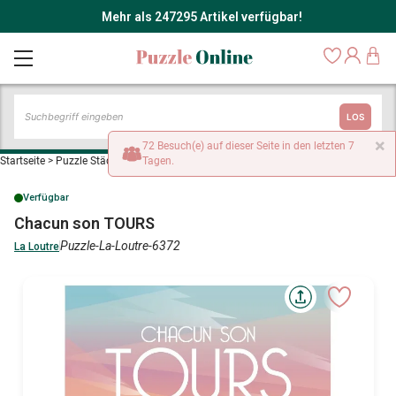
Mehr als 247295 Artikel verfügbar!
LOS
×
72 Besuch(e) auf dieser Seite in den letzten 7
Startseite
>
Puzzle Städte und Dörfer
Tagen.
>
Chacun son TOURS
Verfügbar
Chacun son TOURS
Puzzle-La-Loutre-6372
La Loutre