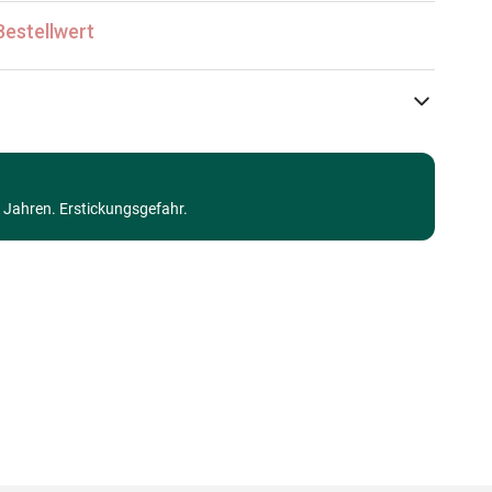
Bestellwert
Jumbo
Puzzle Humor und Satire
3 Jahren. Erstickungsgefahr.
Puzzle für Erwachsene (500 bis 48000 Teile)
Made in Germany
8721017604051
1000 Teile
68 x 49 cm