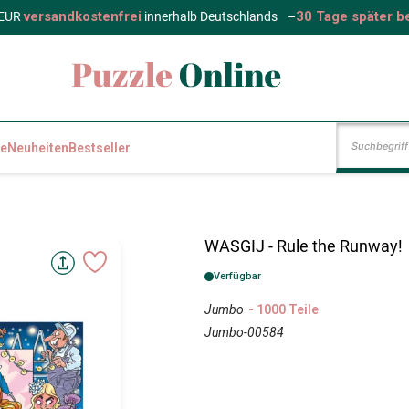
versandkostenfrei
30 Tage später b
 EUR
innerhalb Deutschlands
–
e
Neuheiten
Bestseller
WASGIJ - Rule the Runway!
Verfügbar
Jumbo
- 1000 Teile
Jumbo-00584