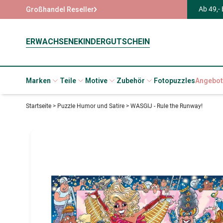
Ab 49,-
Großhandel Reseller
ERWACHSENE
KINDER
GUTSCHEIN
Marken
Teile
Motive
Zubehör
Fotopuzzles
Angebot
Startseite
>
Puzzle Humor und Satire
>
WASGIJ - Rule the Runway!