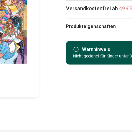
Versandkostenfrei ab
49 € 
Produkteigenschaften
Marke
Kategorie
Warnhinweis
Nicht geeignet für Kinder unter 
Alter
Herkunft
EAN
Teileanzahl
Maße