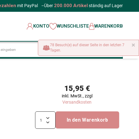
ezahlen
200.000 Artikel
mit PayPal
–
Über
ständig auf Lager
KONTO
WUNSCHLISTE
WARENKORB
×
78 Besuch(e) auf dieser Seite in den letzten 7
LOS
Tagen.
15,95 €
inkl. MwSt., zzgl
Versandkosten
In den Warenkorb