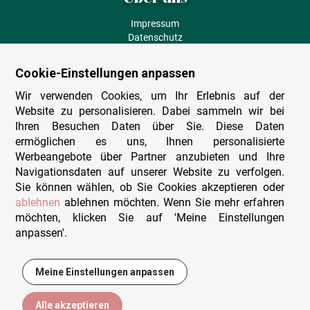
Impressum
Datenschutz
AGB
Fehlende Puzzleteile
Cookie-Einstellungen anpassen
Versand und Lieferung
Zahlungsarten
Wir verwenden Cookies, um Ihr Erlebnis auf der
Herstellungsland
Website zu personalisieren. Dabei sammeln wir bei
Widerruf
Ihren Besuchen Daten über Sie. Diese Daten
ermöglichen es uns, Ihnen personalisierte
Sitemap
Werbeangebote über Partner anzubieten und Ihre
Beratung & Support
Navigationsdaten auf unserer Website zu verfolgen.
Sie können wählen, ob Sie Cookies akzeptieren oder
Wir sind persönlich erreichbar
ablehnen
ablehnen möchten. Wenn Sie mehr erfahren
möchten, klicken Sie auf 'Meine Einstellungen
+49 (0)341 4912 210
anpassen'.
Mo. - Fr. 9-12 und 14-15h30
Kontakt-Formular
Meine Einstellungen anpassen
15,95 €
In den Warenkorb
Alle akzeptieren