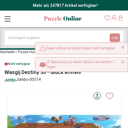
Mehr als 247817 Artikel verfügbar!
LOS
×
Dieser Artikel ist derzeit leider nicht verfügbar.
Startseite
>
Puzzle Humor und Satire
>
Wasgij Destiny 30 - Glück ernten!
×
20 Besuch(e) auf dieser Seite in den letzten 7
Nicht verfügbar
Tagen.
Wasgij Destiny 30 - Glück ernten!
Jumbo-00514
Jumbo