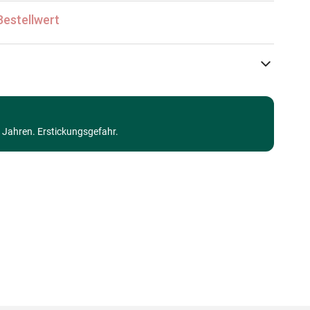
Bestellwert
Jig & Puz
Puzzle-Teppiche und Matten
3 Jahren. Erstickungsgefahr.
Puzzle für Erwachsene (500 bis 48000 Teile)
Made in Germany
3663384800023
1 Teile
80 x 61 cm