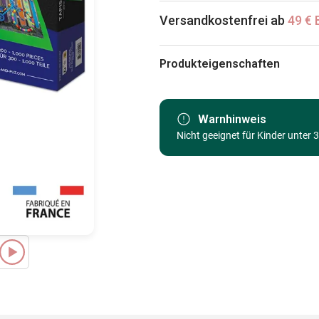
Versandkostenfrei ab
49 € 
Produkteigenschaften
Marke
Kategorie
Warnhinweis
Nicht geeignet für Kinder unter 
Alter
Herkunft
EAN
Teileanzahl
Maße