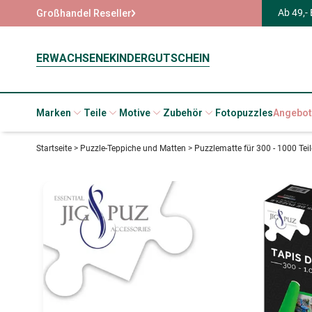
Ab 49,-
Großhandel Reseller
ERWACHSENE
KINDER
GUTSCHEIN
Marken
Teile
Motive
Zubehör
Fotopuzzles
Angebot
Startseite
>
Puzzle-Teppiche und Matten
>
Puzzlematte für 300 - 1000 Teil