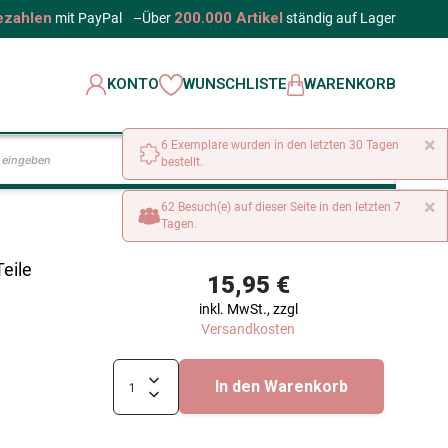
ezahlen
200.000 Artikel
mit PayPal
–
Über
ständig auf Lager
KONTO
WUNSCHLISTE
WARENKORB
×
6 Exemplare wurden in den letzten 30 Tagen
LOS
bestellt.
×
62 Besuch(e) auf dieser Seite in den letzten 7
Tagen.
eile
15,95 €
inkl. MwSt., zzgl
Versandkosten
In den Warenkorb