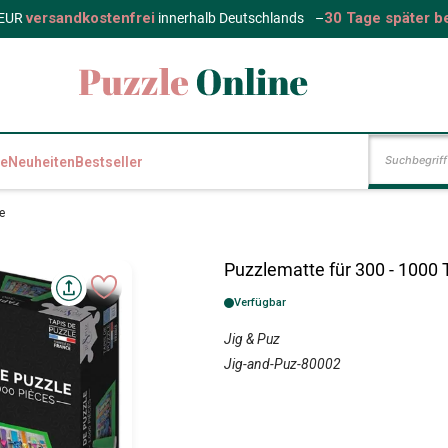
versandkostenfrei
30 Tage später b
 EUR
innerhalb Deutschlands
–
e
Neuheiten
Bestseller
e
Puzzlematte für 300 - 1000 T
Verfügbar
Jig & Puz
Jig-and-Puz-80002