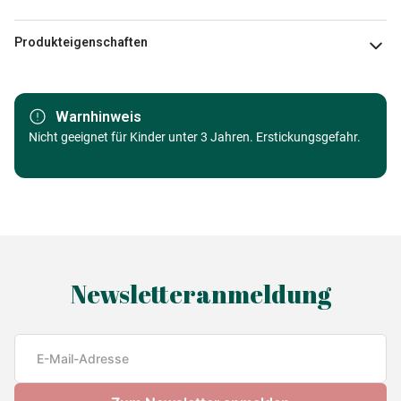
Produkteigenschaften
Marke
Jig & Puz
Warnhinweis
Kategorie
Nicht geeignet für Kinder unter 3 Jahren. Erstickungsgefahr.
Sortierkästen
Alter
Puzzle für Erwachsene (500 bis
48000 Teile)
Herkunft
Made in Germany
Newsletteranmeldung
EAN
3663384801006
Teileanzahl
6 Teile
Maße
cm