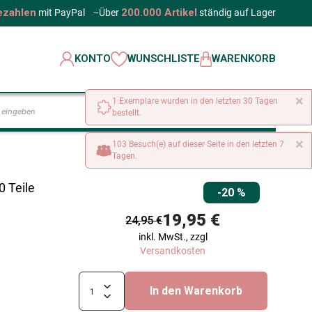
ezahlen
200.000 Artikel
mit PayPal
–
Über
ständig auf Lager
KONTO
WUNSCHLISTE
WARENKORB
×
1 Exemplare wurden in den letzten 30 Tagen
LOS
bestellt.
×
103 Besuch(e) auf dieser Seite in den letzten 7
Tagen.
0 Teile
-20 %
19,95 €
24,95 €
inkl. MwSt., zzgl
Versandkosten
In den Warenkorb