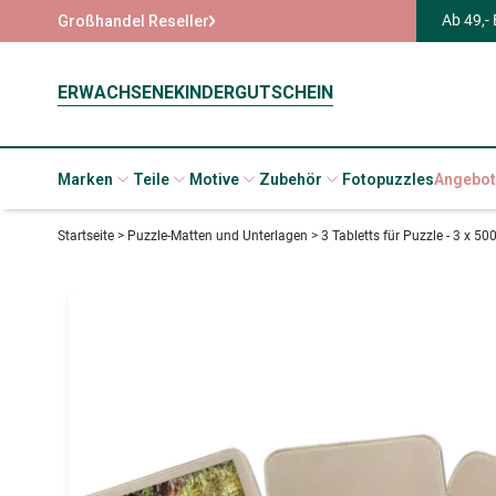
Ab 49,-
Großhandel Reseller
ERWACHSENE
KINDER
GUTSCHEIN
Marken
Teile
Motive
Zubehör
Fotopuzzles
Angebot
Startseite
>
Puzzle-Matten und Unterlagen
>
3 Tabletts für Puzzle - 3 x 500