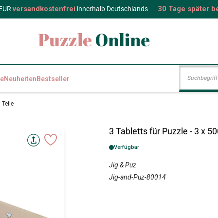
versandkostenfrei
30 Tage später b
 EUR
innerhalb Deutschlands
–
e
Neuheiten
Bestseller
 Teile
3 Tabletts für Puzzle - 3 x 50
Verfügbar
Jig & Puz
Jig-and-Puz-80014