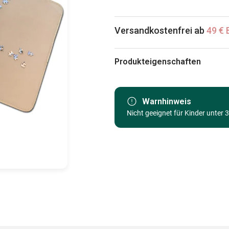
Versandkostenfrei ab
49 € 
Produkteigenschaften
Marke
Kategorie
Warnhinweis
Nicht geeignet für Kinder unter 
Alter
Herkunft
EAN
Teileanzahl
Maße