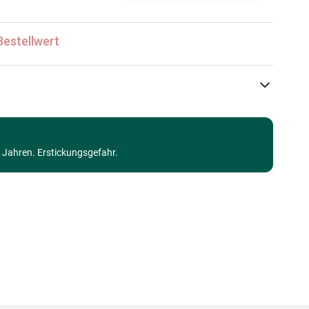
Bestellwert
Jig & Puz
Puzzle-Matten und Unterlagen
3 Jahren. Erstickungsgefahr.
Puzzle für Erwachsene (500 bis 48000 Teile)
Made in Germany
3663384800146
1 Teile
cm