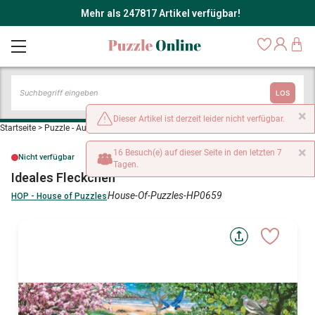
Mehr als 247817 Artikel verfügbar!
LOS
×
Dieser Artikel ist derzeit leider nicht verfügbar.
Startseite
>
Puzzle - Auf dem Land
>
Ideales Fleckchen
×
16 Besuch(e) auf dieser Seite in den letzten 7
Nicht verfügbar
Tagen.
Ideales Fleckchen
House-Of-Puzzles-HP0659
HOP - House of Puzzles