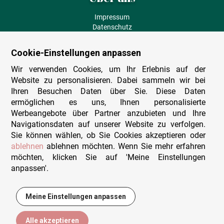
Impressum
Datenschutz
AGB
Fehlende Puzzleteile
Cookie-Einstellungen anpassen
Versand und Lieferung
Zahlungsarten
Wir verwenden Cookies, um Ihr Erlebnis auf der
Herstellungsland
Website zu personalisieren. Dabei sammeln wir bei
Widerruf
Ihren Besuchen Daten über Sie. Diese Daten
ermöglichen es uns, Ihnen personalisierte
Sitemap
Werbeangebote über Partner anzubieten und Ihre
Beratung & Support
Navigationsdaten auf unserer Website zu verfolgen.
Sie können wählen, ob Sie Cookies akzeptieren oder
Wir sind persönlich erreichbar
ablehnen
ablehnen möchten. Wenn Sie mehr erfahren
möchten, klicken Sie auf 'Meine Einstellungen
+49 (0)341 4912 210
anpassen'.
Mo. - Fr. 9-12 und 14-15h30
Kontakt-Formular
Meine Einstellungen anpassen
14,95 €
In den Warenkorb
Alle akzeptieren