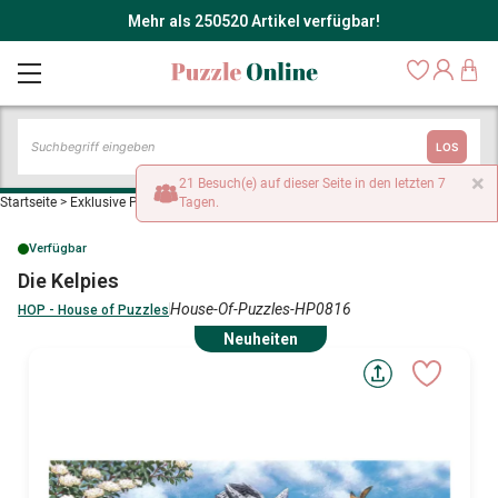
Mehr als 250520 Artikel verfügbar!
LOS
×
21 Besuch(e) auf dieser Seite in den letzten 7
Startseite
>
Exklusive Puzzle und Zubehör
Tagen.
>
Die Kelpies
Verfügbar
Die Kelpies
House-Of-Puzzles-HP0816
HOP - House of Puzzles
Neuheiten