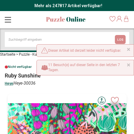
Mehr als 247817 Artikel verfügbar!
LOS
×
Dieser Artikel ist derzeit leider nicht verfügbar.
Startseite
>
Puzzle - Kunst
>
Ruby Sunshine
×
11 Besuch(e) auf dieser Seite in den letzten 7
Nicht verfügbar
Tagen.
Ruby Sunshine
Heye-30036
Heye