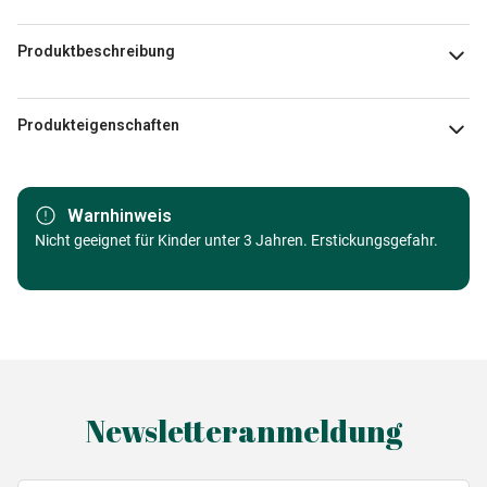
Produktbeschreibung
Bernadette Twomey
Produkteigenschaften
Marke
Heye
Warnhinweis
Kategorie
Nicht geeignet für Kinder unter 3 Jahren. Erstickungsgefahr.
Puzzle - Kunst
Alter
Puzzle für Erwachsene (500 bis
48000 Teile)
Herkunft
Made in Germany
Newsletteranmeldung
EAN
4001689300364
Teileanzahl
1000 Teile