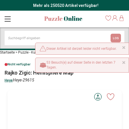
Mehr als 250520 Artikel verfügbar!
LOS
×
Dieser Artikel ist derzeit leider nicht verfügbar.
Startseite
>
Puzzle - Kunst
>
Rajko Zigic: Hemisphere Map
×
53 Besuch(e) auf dieser Seite in den letzten 7
Nicht verfügbar
Tagen.
Rajko Zigic: Hemisphere Map
Heye-29615
Heye