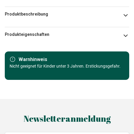
Produktbeschreibung
Rajko Zigic
Produkteigenschaften
Marke
Heye
Warnhinweis
Kategorie
Nicht geeignet für Kinder unter 3 Jahren. Erstickungsgefahr.
Puzzle - Kunst
Alter
Puzzle für Erwachsene (500 bis
48000 Teile)
Herkunft
Made in Germany
Newsletteranmeldung
EAN
4001689296155
Teileanzahl
6000 Teile