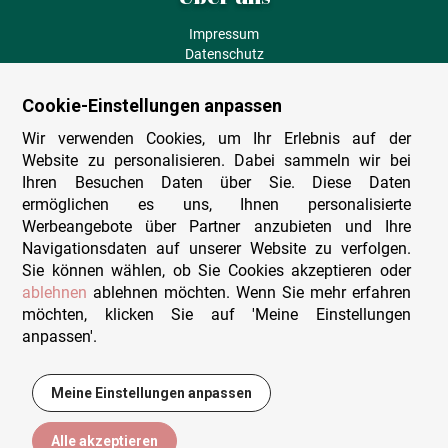
Impressum
Datenschutz
AGB
Fehlende Puzzleteile
Cookie-Einstellungen anpassen
Versand und Lieferung
Zahlungsarten
Wir verwenden Cookies, um Ihr Erlebnis auf der
Herstellungsland
Website zu personalisieren. Dabei sammeln wir bei
Widerruf
Ihren Besuchen Daten über Sie. Diese Daten
ermöglichen es uns, Ihnen personalisierte
Sitemap
Werbeangebote über Partner anzubieten und Ihre
Beratung & Support
Navigationsdaten auf unserer Website zu verfolgen.
Sie können wählen, ob Sie Cookies akzeptieren oder
Wir sind persönlich erreichbar
ablehnen
ablehnen möchten. Wenn Sie mehr erfahren
möchten, klicken Sie auf 'Meine Einstellungen
+49 (0)341 4912 210
anpassen'.
Mo. - Fr. 9-12 und 14-15h30
Kontakt-Formular
Meine Einstellungen anpassen
110,95 €
In den Warenkorb
Alle akzeptieren