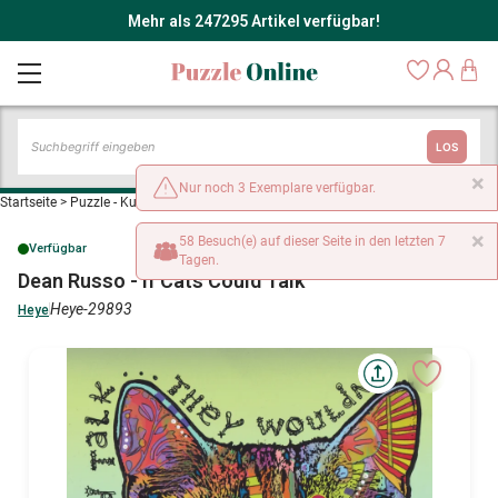
Mehr als 247295 Artikel verfügbar!
LOS
×
Nur noch 3 Exemplare verfügbar.
Startseite
>
Puzzle - Kunst
>
Dean Russo - If Cats Could Talk
×
58 Besuch(e) auf dieser Seite in den letzten 7
Verfügbar
Tagen.
Dean Russo - If Cats Could Talk
Heye-29893
Heye