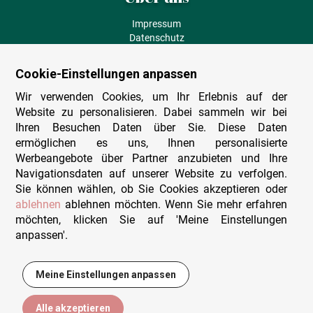
Impressum
Datenschutz
AGB
Fehlende Puzzleteile
Cookie-Einstellungen anpassen
Versand und Lieferung
Zahlungsarten
Wir verwenden Cookies, um Ihr Erlebnis auf der
Herstellungsland
Website zu personalisieren. Dabei sammeln wir bei
Widerruf
Ihren Besuchen Daten über Sie. Diese Daten
ermöglichen es uns, Ihnen personalisierte
Sitemap
Werbeangebote über Partner anzubieten und Ihre
Beratung & Support
Navigationsdaten auf unserer Website zu verfolgen.
Sie können wählen, ob Sie Cookies akzeptieren oder
Wir sind persönlich erreichbar
ablehnen
ablehnen möchten. Wenn Sie mehr erfahren
möchten, klicken Sie auf 'Meine Einstellungen
+49 (0)341 4912 210
anpassen'.
Mo. - Fr. 9-12 und 14-15h30
Kontakt-Formular
Meine Einstellungen anpassen
15,95 €
In den Warenkorb
Alle akzeptieren