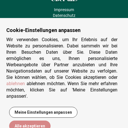
Impressum
Datenschutz
AGB
Fehlende Puzzleteile
Cookie-Einstellungen anpassen
Versand und Lieferung
Zahlungsarten
Wir verwenden Cookies, um Ihr Erlebnis auf der
Herstellungsland
Website zu personalisieren. Dabei sammeln wir bei
Widerruf
Ihren Besuchen Daten über Sie. Diese Daten
ermöglichen es uns, Ihnen personalisierte
Sitemap
Werbeangebote über Partner anzubieten und Ihre
Beratung & Support
Navigationsdaten auf unserer Website zu verfolgen.
Sie können wählen, ob Sie Cookies akzeptieren oder
Wir sind persönlich erreichbar
ablehnen
ablehnen möchten. Wenn Sie mehr erfahren
möchten, klicken Sie auf 'Meine Einstellungen
+49 (0)341 4912 210
anpassen'.
Mo. - Fr. 9-12 und 14-15h30
Kontakt-Formular
Meine Einstellungen anpassen
20,95 €
In den Warenkorb
Alle akzeptieren