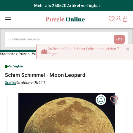
Mehr als 250520 Artikel verfügbar!
LOS
×
26 Besuch(e) auf dieser Seite in den letzten 7
Startseite
>
Puzzle - Wilde Tiere
Tagen.
>
Schim Schimmel - Moon Leopard
Verfügbar
Schim Schimmel - Moon Leopard
Grafika-T-00411
Grafika