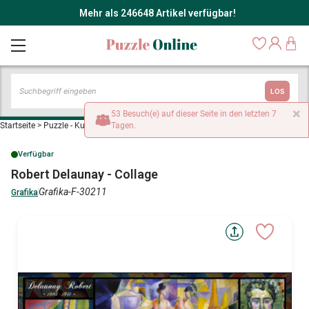
Mehr als 246648 Artikel verfügbar!
LOS
×
53 Besuch(e) auf dieser Seite in den letzten 7
Startseite
>
Puzzle - Kunst
>
Robert Delaunay - Collage
Tagen.
Verfügbar
Robert Delaunay - Collage
Grafika-F-30211
Grafika