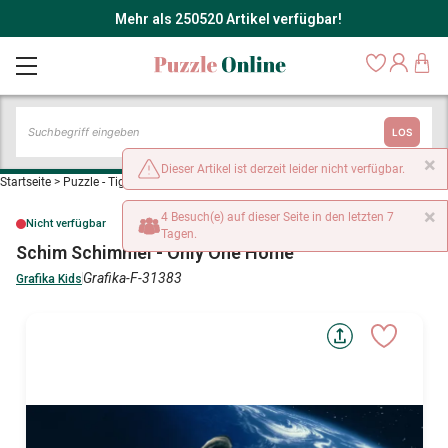
Mehr als 250520 Artikel verfügbar!
LOS
×
Dieser Artikel ist derzeit leider nicht verfügbar.
Startseite
>
Puzzle - Tiger
>
Schim Schimmel - Only One Home
×
4 Besuch(e) auf dieser Seite in den letzten 7
Nicht verfügbar
Tagen.
Schim Schimmel - Only One Home
Grafika-F-31383
Grafika Kids