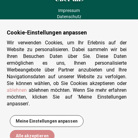
Impressum
Datenschutz
AGB
Fehlende Puzzleteile
Cookie-Einstellungen anpassen
Versand und Lieferung
Zahlungsarten
Wir verwenden Cookies, um Ihr Erlebnis auf der
Herstellungsland
Website zu personalisieren. Dabei sammeln wir bei
Widerruf
Ihren Besuchen Daten über Sie. Diese Daten
ermöglichen es uns, Ihnen personalisierte
Sitemap
Werbeangebote über Partner anzubieten und Ihre
Beratung & Support
Navigationsdaten auf unserer Website zu verfolgen.
Sie können wählen, ob Sie Cookies akzeptieren oder
Wir sind persönlich erreichbar
ablehnen
ablehnen möchten. Wenn Sie mehr erfahren
möchten, klicken Sie auf 'Meine Einstellungen
+49 (0)341 4912 210
anpassen'.
Mo. - Fr. 9-12 und 14-15h30
Kontakt-Formular
Meine Einstellungen anpassen
9,95 €
In den Warenkorb
Alle akzeptieren