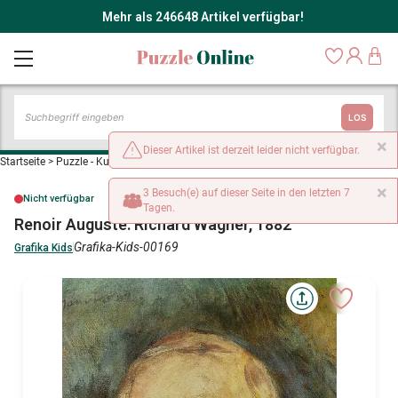
Mehr als 246648 Artikel verfügbar!
LOS
×
Dieser Artikel ist derzeit leider nicht verfügbar.
Startseite
>
Puzzle - Kunst & Design
>
Renoir Auguste: Richard Wagner, 1882
×
3 Besuch(e) auf dieser Seite in den letzten 7
Nicht verfügbar
Tagen.
Renoir Auguste: Richard Wagner, 1882
Grafika-Kids-00169
Grafika Kids