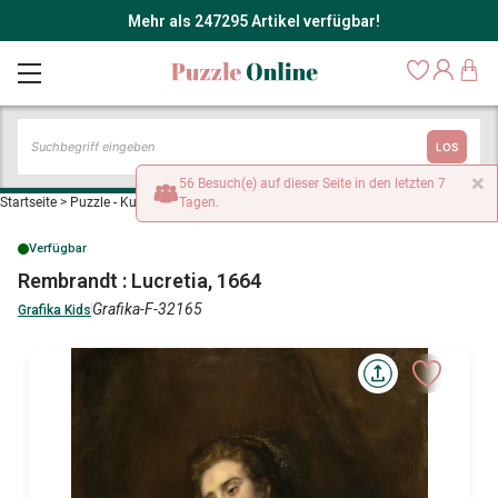
Mehr als 247295 Artikel verfügbar!
LOS
×
56 Besuch(e) auf dieser Seite in den letzten 7
Startseite
>
Puzzle - Kunst
>
Rembrandt : Lucretia, 1664
Tagen.
Verfügbar
Rembrandt : Lucretia, 1664
Grafika-F-32165
Grafika Kids