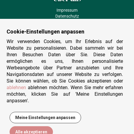
Impressum
Datenschutz
AGB
Fehlende Puzzleteile
Cookie-Einstellungen anpassen
Versand und Lieferung
Zahlungsarten
Wir verwenden Cookies, um Ihr Erlebnis auf der
Herstellungsland
Website zu personalisieren. Dabei sammeln wir bei
Widerruf
Ihren Besuchen Daten über Sie. Diese Daten
ermöglichen es uns, Ihnen personalisierte
Sitemap
Werbeangebote über Partner anzubieten und Ihre
Beratung & Support
Navigationsdaten auf unserer Website zu verfolgen.
Sie können wählen, ob Sie Cookies akzeptieren oder
Wir sind persönlich erreichbar
ablehnen
ablehnen möchten. Wenn Sie mehr erfahren
möchten, klicken Sie auf 'Meine Einstellungen
+49 (0)341 4912 210
anpassen'.
Mo. - Fr. 9-12 und 14-15h30
Kontakt-Formular
Meine Einstellungen anpassen
3,00 €
In den Warenkorb
Alle akzeptieren