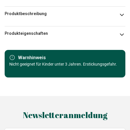
Produktbeschreibung
Misstigri
Produkteigenschaften
Marke
Grafika Kids
Warnhinweis
Kategorie
Nicht geeignet für Kinder unter 3 Jahren. Erstickungsgefahr.
Puzzle Frauen und Männer
Alter
ab 4 Jahre (21 bis 30 Teile)
Herkunft
Made in Germany
EAN
3663384207716
Newsletteranmeldung
Teileanzahl
24 Teile