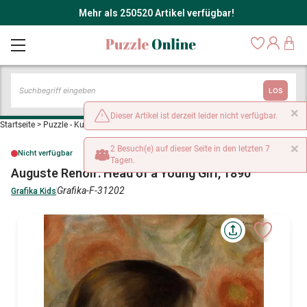
Mehr als 250520 Artikel verfügbar!
LOS
×
Dieser Artikel ist derzeit leider nicht verfügbar.
Startseite
>
Puzzle - Kunst
>
Auguste Renoir: Head of a Young Girl, 1890
×
2 Besuch(e) auf dieser Seite in den letzten 7
Nicht verfügbar
Tagen.
Auguste Renoir: Head of a Young Girl, 1890
Grafika-F-31202
Grafika Kids