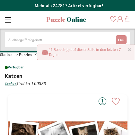
Mehr als 247817 Artikel verfügbar!
LOS
×
41 Besuch(e) auf dieser Seite in den letzten 7
Startseite
>
Puzzles - Katzen
>
Tagen.
Katzen
Verfügbar
Katzen
Grafika-T-00383
Grafika