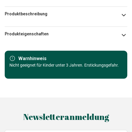
Produktbeschreibung
Interlitho Licensing GmbH
Produkteigenschaften
Marke
Grafika
Warnhinweis
Kategorie
Nicht geeignet für Kinder unter 3 Jahren. Erstickungsgefahr.
Puzzle - Dekoration kulinarisch
Alter
Puzzle für Erwachsene (500 bis
48000 Teile)
Herkunft
Made in Germany
Newsletteranmeldung
EAN
3667232337952
Teileanzahl
1000 Teile