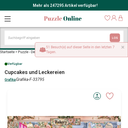
Mehr als 247295 Artikel verfügbar!
LOS
×
51 Besuch(e) auf dieser Seite in den letzten 7
Startseite
>
Puzzle - Dekoration kulinarisch
Tagen.
>
Cupcakes und Leckereien
Verfügbar
Cupcakes und Leckereien
Grafika-F-33795
Grafika