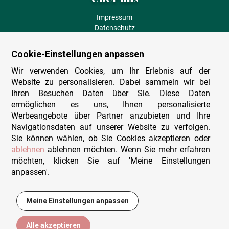
Impressum
Datenschutz
AGB
Fehlende Puzzleteile
Cookie-Einstellungen anpassen
Versand und Lieferung
Zahlungsarten
Wir verwenden Cookies, um Ihr Erlebnis auf der
Herstellungsland
Website zu personalisieren. Dabei sammeln wir bei
Widerruf
Ihren Besuchen Daten über Sie. Diese Daten
ermöglichen es uns, Ihnen personalisierte
Sitemap
Werbeangebote über Partner anzubieten und Ihre
Beratung & Support
Navigationsdaten auf unserer Website zu verfolgen.
Sie können wählen, ob Sie Cookies akzeptieren oder
Wir sind persönlich erreichbar
ablehnen
ablehnen möchten. Wenn Sie mehr erfahren
möchten, klicken Sie auf 'Meine Einstellungen
+49 (0)341 4912 210
anpassen'.
Mo. - Fr. 9-12 und 14-15h30
Kontakt-Formular
Meine Einstellungen anpassen
15,95 €
In den Warenkorb
Alle akzeptieren