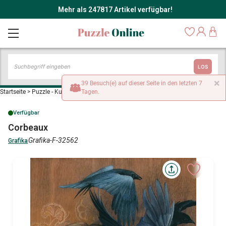
Mehr als 247817 Artikel verfügbar!
LOS
×
39 Besuch(e) auf dieser Seite in den letzten 7
Startseite
>
Puzzle - Kunst
>
Corbeaux
Tagen.
Verfügbar
Corbeaux
Grafika-F-32562
Grafika