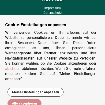
Impressum
Datenschutz
AGB
Fehlende Puzzleteile
Cookie-Einstellungen anpassen
Versand und Lieferung
Zahlungsarten
Wir verwenden Cookies, um Ihr Erlebnis auf der
Herstellungsland
Website zu personalisieren. Dabei sammeln wir bei
Widerruf
Ihren Besuchen Daten über Sie. Diese Daten
ermöglichen es uns, Ihnen personalisierte
Sitemap
Werbeangebote über Partner anzubieten und Ihre
Beratung & Support
Navigationsdaten auf unserer Website zu verfolgen.
Sie können wählen, ob Sie Cookies akzeptieren oder
Wir sind persönlich erreichbar
ablehnen
ablehnen möchten. Wenn Sie mehr erfahren
möchten, klicken Sie auf 'Meine Einstellungen
+49 (0)341 4912 210
anpassen'.
Mo. - Fr. 9-12 und 14-15h30
Kontakt-Formular
Meine Einstellungen anpassen
20,95 €
In den Warenkorb
Alle akzeptieren