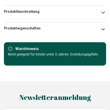
Produktbeschreibung
Misstigri
Produkteigenschaften
Marke
Grafika
Warnhinweis
Kategorie
Nicht geeignet für Kinder unter 3 Jahren. Erstickungsgefahr.
Puzzle - Kunst
Alter
Puzzle für Erwachsene (500 bis
48000 Teile)
Herkunft
Made in Germany
Newsletteranmeldung
EAN
3663384325625
Teileanzahl
1500 Teile