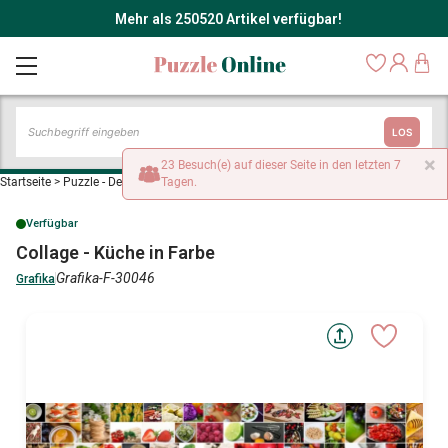
Mehr als 250520 Artikel verfügbar!
LOS
×
23 Besuch(e) auf dieser Seite in den letzten 7
Startseite
>
Puzzle - Dekoration kulinarisch
Tagen.
>
Collage - Küche in Farbe
Verfügbar
Collage - Küche in Farbe
Grafika-F-30046
Grafika