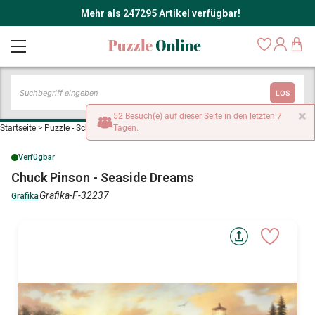
Mehr als 247295 Artikel verfügbar!
LOS
×
52 Besuch(e) auf dieser Seite in den letzten 7
Startseite
>
Puzzle - Schiffe und Boote
Tagen.
>
Chuck Pinson - Seaside Dreams
Verfügbar
Chuck Pinson - Seaside Dreams
Grafika-F-32237
Grafika