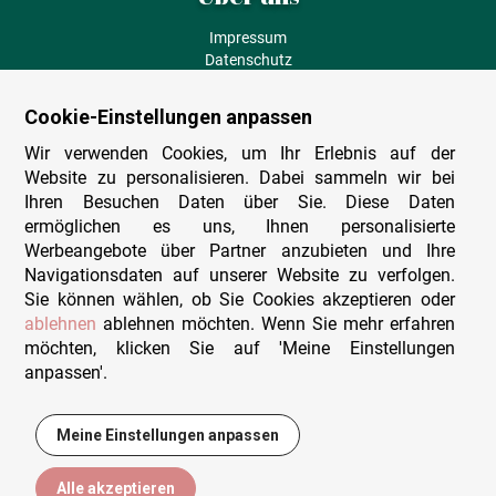
Impressum
Datenschutz
AGB
Fehlende Puzzleteile
Cookie-Einstellungen anpassen
Versand und Lieferung
Zahlungsarten
Wir verwenden Cookies, um Ihr Erlebnis auf der
Herstellungsland
Website zu personalisieren. Dabei sammeln wir bei
Widerruf
Ihren Besuchen Daten über Sie. Diese Daten
ermöglichen es uns, Ihnen personalisierte
Sitemap
Werbeangebote über Partner anzubieten und Ihre
Beratung & Support
Navigationsdaten auf unserer Website zu verfolgen.
Sie können wählen, ob Sie Cookies akzeptieren oder
Wir sind persönlich erreichbar
ablehnen
ablehnen möchten. Wenn Sie mehr erfahren
möchten, klicken Sie auf 'Meine Einstellungen
+49 (0)341 4912 210
anpassen'.
Mo. - Fr. 9-12 und 14-15h30
Kontakt-Formular
Meine Einstellungen anpassen
12,95 €
In den Warenkorb
Alle akzeptieren