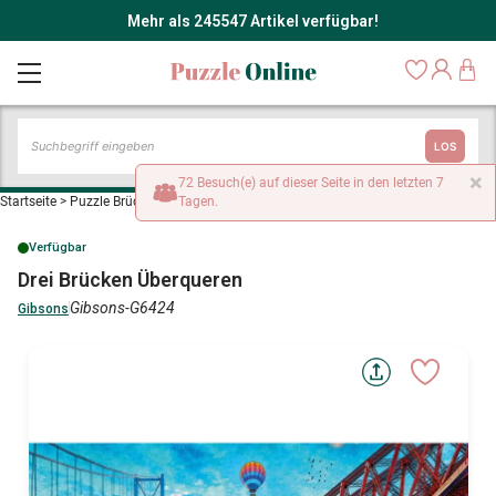
Mehr als 245547 Artikel verfügbar!
LOS
×
72 Besuch(e) auf dieser Seite in den letzten 7
Startseite
>
Puzzle Brücken
>
Drei Brücken Überqueren
Tagen.
Verfügbar
Drei Brücken Überqueren
Gibsons-G6424
Gibsons