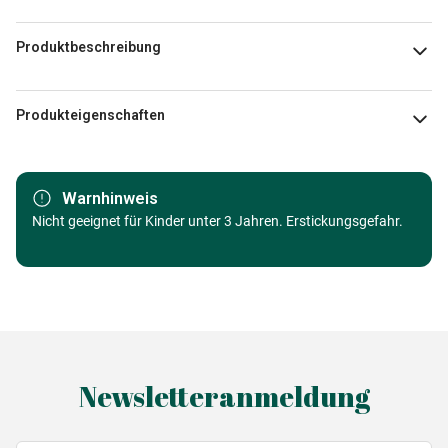
Produktbeschreibung
Dominic Davison
Produkteigenschaften
Marke
Gibsons
Warnhinweis
Kategorie
Nicht geeignet für Kinder unter 3 Jahren. Erstickungsgefahr.
Puzzle Brücken
Alter
Puzzle für Erwachsene (500 bis
48000 Teile)
Herkunft
Made in Germany
Newsletteranmeldung
EAN
5012269164244
Teileanzahl
1000 Teile