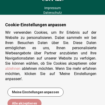
Impressum
Datenschutz
AGB
Fehlende Puzzleteile
Cookie-Einstellungen anpassen
Versand und Lieferung
Zahlungsarten
Wir verwenden Cookies, um Ihr Erlebnis auf der
Herstellungsland
Website zu personalisieren. Dabei sammeln wir bei
Widerruf
Ihren Besuchen Daten über Sie. Diese Daten
ermöglichen es uns, Ihnen personalisierte
Sitemap
Werbeangebote über Partner anzubieten und Ihre
Beratung & Support
Navigationsdaten auf unserer Website zu verfolgen.
Sie können wählen, ob Sie Cookies akzeptieren oder
Wir sind persönlich erreichbar
ablehnen
ablehnen möchten. Wenn Sie mehr erfahren
möchten, klicken Sie auf 'Meine Einstellungen
+49 (0)341 4912 210
anpassen'.
Mo. - Fr. 9-12 und 14-15h30
Kontakt-Formular
Meine Einstellungen anpassen
16,95 €
In den Warenkorb
Alle akzeptieren