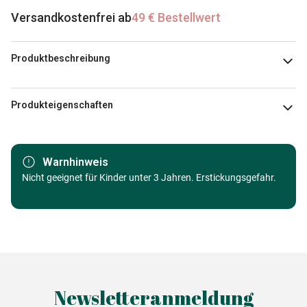
Versandkostenfrei ab
49 € Bestellwert
Produktbeschreibung
European Puzzle Championship
Produkteigenschaften
Marke
Trefl
Warnhinweis
Kategorie
Nicht geeignet für Kinder unter 3 Jahren. Erstickungsgefahr.
Puzzle PKW, LKW und
Motorräder
Alter
Puzzle für Erwachsene (500 bis
48000 Teile)
Herkunft
Made in Germany
Newsletteranmeldung
EAN
5900511376128