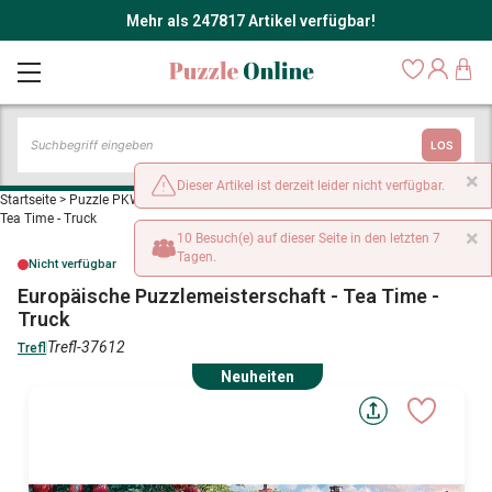
Mehr als 247817 Artikel verfügbar!
LOS
×
Dieser Artikel ist derzeit leider nicht verfügbar.
Startseite
>
Puzzle PKW, LKW und Motorräder
>
Europäische Puzzlemeisterschaft -
Tea Time - Truck
×
10 Besuch(e) auf dieser Seite in den letzten 7
Tagen.
Nicht verfügbar
Europäische Puzzlemeisterschaft - Tea Time -
Truck
Trefl-37612
Trefl
Neuheiten