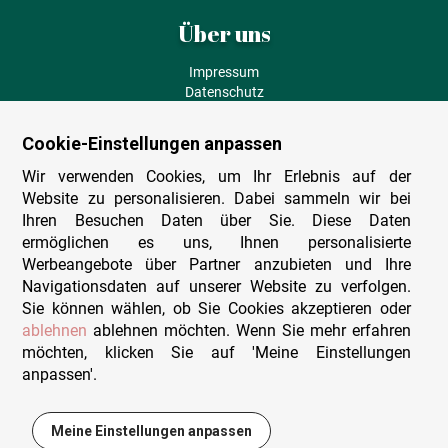
Über uns
Impressum
Datenschutz
AGB
Fehlende Puzzleteile
Cookie-Einstellungen anpassen
Versand und Lieferung
Zahlungsarten
Wir verwenden Cookies, um Ihr Erlebnis auf der
Herstellungsland
Website zu personalisieren. Dabei sammeln wir bei
Widerruf
Ihren Besuchen Daten über Sie. Diese Daten
ermöglichen es uns, Ihnen personalisierte
Sitemap
Werbeangebote über Partner anzubieten und Ihre
Beratung & Support
Navigationsdaten auf unserer Website zu verfolgen.
Sie können wählen, ob Sie Cookies akzeptieren oder
Wir sind persönlich erreichbar
ablehnen
ablehnen möchten. Wenn Sie mehr erfahren
möchten, klicken Sie auf 'Meine Einstellungen
+49 (0)341 4912 210
anpassen'.
Mo. - Fr. 9-12 und 14-15h30
Kontakt-Formular
Meine Einstellungen anpassen