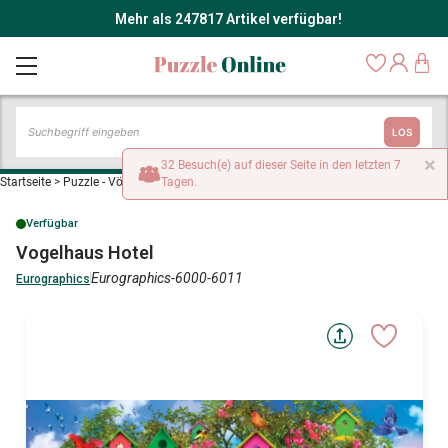
Mehr als 247817 Artikel verfügbar!
LOS
×
32 Besuch(e) auf dieser Seite in den letzten 7
Startseite
>
Puzzle - Vögel
>
Vogelhaus Hotel
Tagen.
Verfügbar
Vogelhaus Hotel
Eurographics-6000-6011
Eurographics