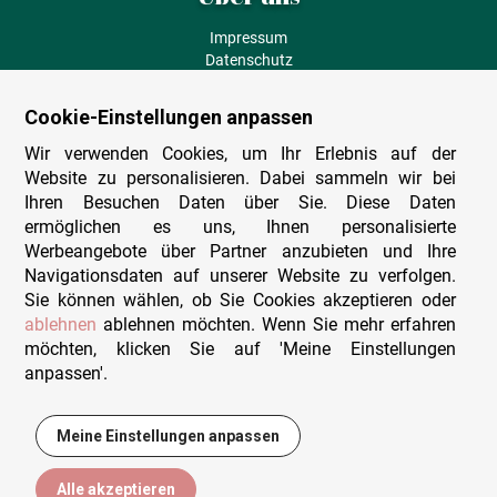
Impressum
Datenschutz
AGB
Fehlende Puzzleteile
Cookie-Einstellungen anpassen
Versand und Lieferung
Zahlungsarten
Wir verwenden Cookies, um Ihr Erlebnis auf der
Herstellungsland
Website zu personalisieren. Dabei sammeln wir bei
Widerruf
Ihren Besuchen Daten über Sie. Diese Daten
ermöglichen es uns, Ihnen personalisierte
Sitemap
Werbeangebote über Partner anzubieten und Ihre
Beratung & Support
Navigationsdaten auf unserer Website zu verfolgen.
Sie können wählen, ob Sie Cookies akzeptieren oder
Wir sind persönlich erreichbar
ablehnen
ablehnen möchten. Wenn Sie mehr erfahren
möchten, klicken Sie auf 'Meine Einstellungen
+49 (0)341 4912 210
anpassen'.
Mo. - Fr. 9-12 und 14-15h30
Kontakt-Formular
Meine Einstellungen anpassen
12,99 €
In den Warenkorb
Alle akzeptieren