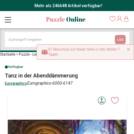
Mehr als 246648 Artikel verfügbar!
LOS
×
61 Besuch(e) auf dieser Seite in den letzten 7
Startseite
>
Puzzle - Liebe und Zärtlichkeit
Tagen.
>
Tanz in der Abenddämmerung
Verfügbar
Tanz in der Abenddämmerung
Eurographics-6000-6147
Eurographics