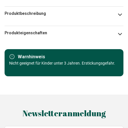
Produktbeschreibung
Rose Khan
Produkteigenschaften
Marke
Eurographics
Warnhinweis
Kategorie
Nicht geeignet für Kinder unter 3 Jahren. Erstickungsgefahr.
Puzzle - Liebe und Zärtlichkeit
Alter
Puzzle für Erwachsene (500 bis
48000 Teile)
Herkunft
Made in Germany
Newsletteranmeldung
EAN
628136661478
Teileanzahl
1000 Teile