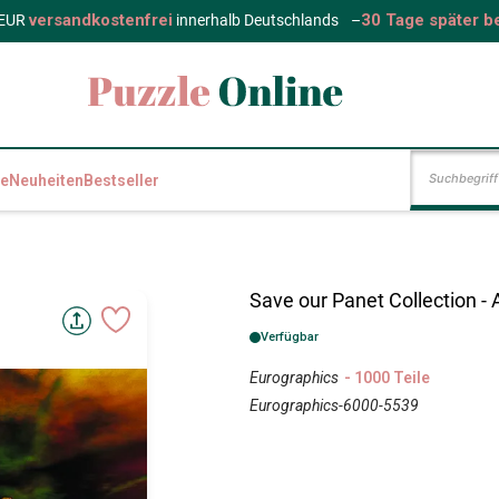
versandkostenfrei
30 Tage später b
 EUR
innerhalb Deutschlands
–
e
Neuheiten
Bestseller
Save our Panet Collection - 
Verfügbar
Eurographics
- 1000 Teile
Eurographics-6000-5539