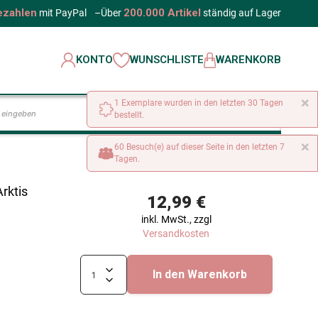
ezahlen
200.000 Artikel
mit PayPal
–
Über
ständig auf Lager
KONTO
WUNSCHLISTE
WARENKORB
×
1 Exemplare wurden in den letzten 30 Tagen
LOS
bestellt.
×
60 Besuch(e) auf dieser Seite in den letzten 7
Tagen.
Arktis
12,99 €
inkl. MwSt., zzgl
Versandkosten
In den Warenkorb