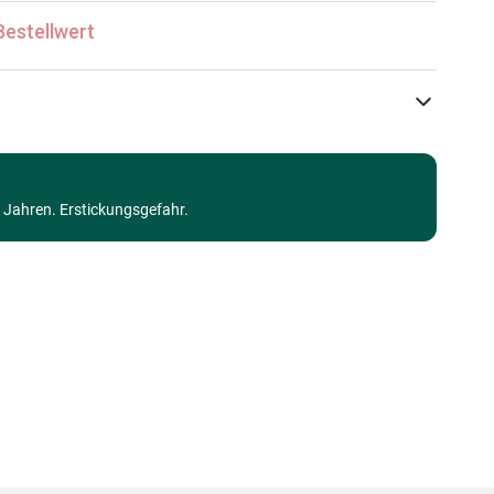
Bestellwert
Eurographics
Puzzle Meer und Ozean
3 Jahren. Erstickungsgefahr.
Puzzle für Erwachsene (500 bis 48000 Teile)
Made in Germany
628136655392
1000 Teile
67 x 49 cm