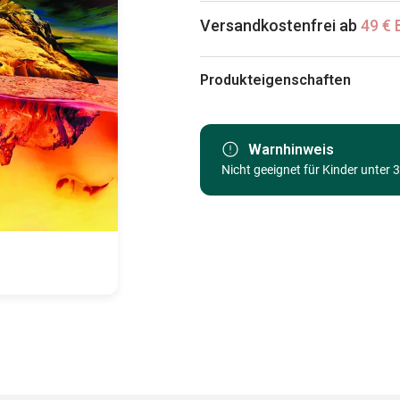
Versandkostenfrei ab
49 € 
Produkteigenschaften
Marke
Kategorie
Warnhinweis
Nicht geeignet für Kinder unter 
Alter
Herkunft
EAN
Teileanzahl
Maße