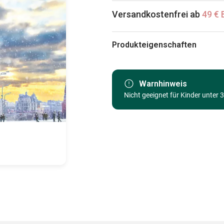
Versandkostenfrei ab
49 € 
Produkteigenschaften
Marke
Kategorie
Warnhinweis
Nicht geeignet für Kinder unter 
Alter
Herkunft
EAN
Teileanzahl
Maße