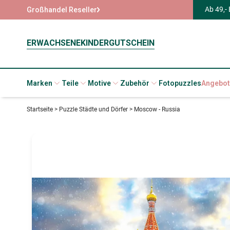
Ab 49,-
Großhandel Reseller
ERWACHSENE
KINDER
GUTSCHEIN
Marken
Teile
Motive
Zubehör
Fotopuzzles
Angebot
Startseite
>
Puzzle Städte und Dörfer
>
Moscow - Russia