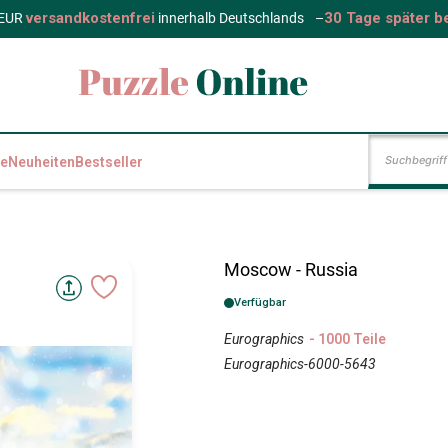
versandkostenfrei
30 Tage später b
 EUR
innerhalb Deutschlands
–
e
Neuheiten
Bestseller
Moscow - Russia
Verfügbar
Eurographics
- 1000 Teile
Eurographics-6000-5643