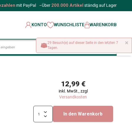
ezahlen
200.000 Artikel
mit PayPal
–
Über
ständig auf Lager
KONTO
WUNSCHLISTE
WARENKORB
×
29 Besuch(e) auf dieser Seite in den letzten 7
LOS
Tagen.
12,99 €
inkl. MwSt., zzgl
Versandkosten
In den Warenkorb