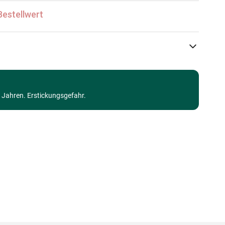
Bestellwert
Eurographics
Puzzle Städte und Dörfer
3 Jahren. Erstickungsgefahr.
Puzzle für Erwachsene (500 bis 48000 Teile)
Made in Germany
628136656436
1000 Teile
67 x 49 cm