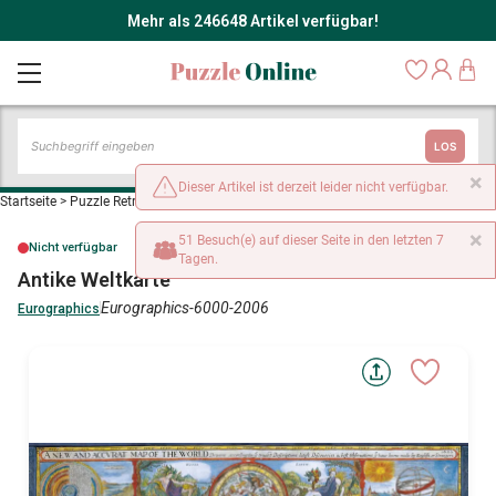
Mehr als 246648 Artikel verfügbar!
LOS
×
Dieser Artikel ist derzeit leider nicht verfügbar.
Startseite
>
Puzzle Retro und Nostalgie
>
Antike Weltkarte
×
51 Besuch(e) auf dieser Seite in den letzten 7
Nicht verfügbar
Tagen.
Antike Weltkarte
Eurographics-6000-2006
Eurographics