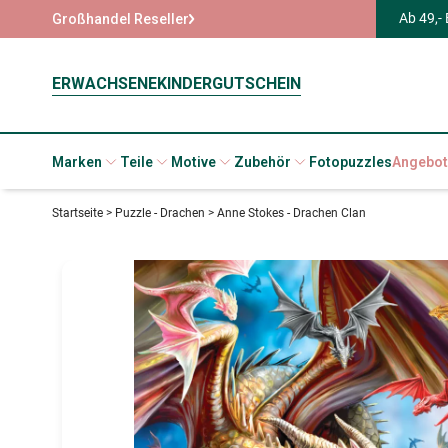
Ab 49,-
Großhandel Reseller
ERWACHSENE
KINDER
GUTSCHEIN
Marken
Teile
Motive
Zubehör
Fotopuzzles
Angebot
Startseite
>
Puzzle - Drachen
>
Anne Stokes - Drachen Clan