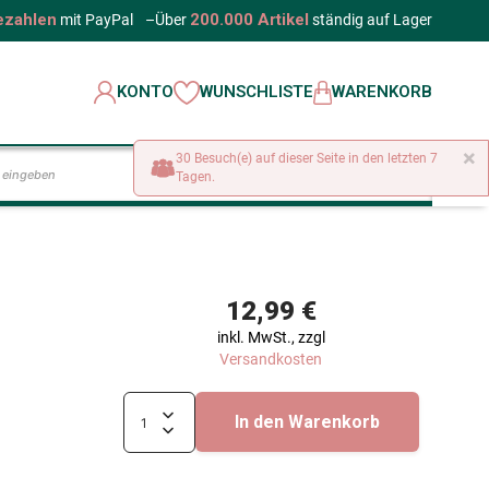
ezahlen
200.000 Artikel
mit PayPal
–
Über
ständig auf Lager
KONTO
WUNSCHLISTE
WARENKORB
×
30 Besuch(e) auf dieser Seite in den letzten 7
LOS
Tagen.
12,99 €
inkl. MwSt., zzgl
Versandkosten
In den Warenkorb