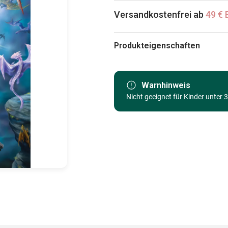
Versandkostenfrei ab
49 € 
Produkteigenschaften
Marke
Kategorie
Warnhinweis
Nicht geeignet für Kinder unter 
Alter
Herkunft
EAN
Teileanzahl
Maße