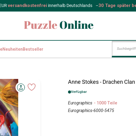
versandkostenfrei
30 Tage später b
 EUR
innerhalb Deutschlands
–
e
Neuheiten
Bestseller
Anne Stokes - Drachen Clan
Verfügbar
Eurographics
- 1000 Teile
Eurographics-6000-5475