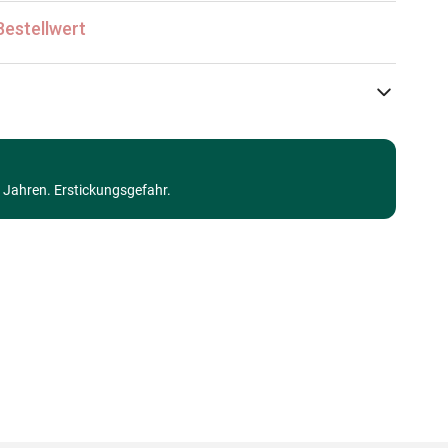
Bestellwert
Eurographics
Puzzle - Drachen
3 Jahren. Erstickungsgefahr.
Puzzle für Erwachsene (500 bis 48000 Teile)
Made in Germany
628136654753
1000 Teile
68 x 48 cm