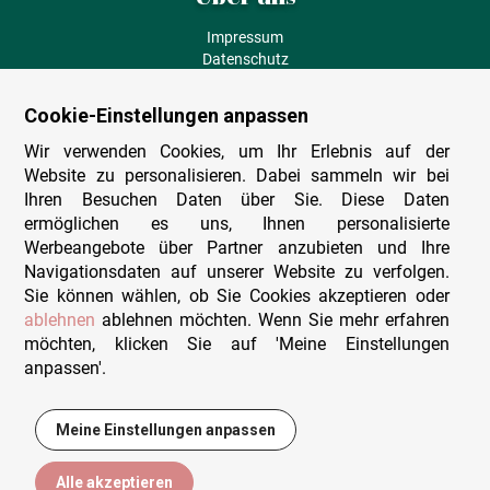
Impressum
Datenschutz
AGB
Fehlende Puzzleteile
Cookie-Einstellungen anpassen
Versand und Lieferung
Zahlungsarten
Wir verwenden Cookies, um Ihr Erlebnis auf der
Herstellungsland
Website zu personalisieren. Dabei sammeln wir bei
Widerruf
Ihren Besuchen Daten über Sie. Diese Daten
ermöglichen es uns, Ihnen personalisierte
Sitemap
Werbeangebote über Partner anzubieten und Ihre
Beratung & Support
Navigationsdaten auf unserer Website zu verfolgen.
Sie können wählen, ob Sie Cookies akzeptieren oder
Wir sind persönlich erreichbar
ablehnen
ablehnen möchten. Wenn Sie mehr erfahren
möchten, klicken Sie auf 'Meine Einstellungen
+49 (0)341 4912 210
anpassen'.
Mo. - Fr. 9-12 und 14-15h30
Kontakt-Formular
Meine Einstellungen anpassen
12,50 €
In den Warenkorb
Alle akzeptieren