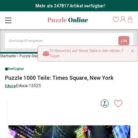
Mehr als 247817 Artikel verfügbar!
LOS
×
55 Besuch(e) auf dieser Seite in den letzten 7
Startseite
>
Puzzle Städte und Dörfer
Tagen.
>
Puzzle 1000 Teile: Times Square, New York
Verfügbar
Puzzle 1000 Teile: Times Square, New York
Educa-15525
Educa