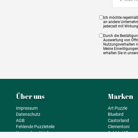
Ich möchte regelmäß
an andere Unternehm
jederzeit mit Wirkun
Durch die Bestätigun
Auswertung von Öffnu
Nutzungsverhalten in
Meine Einwilligungen
erhalten Sie in unse
Über uns
Marken
Impressum
Art Puzzle
Datenschutz
Bluebird
AGB
Castorland
Fehlende Puzzleteile
Clementoni
Versand und Lieferung
Cobble Hill