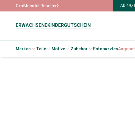
Ab 49,-
Großhandel Reseller
ERWACHSENE
KINDER
GUTSCHEIN
Marken
Teile
Motive
Zubehör
Fotopuzzles
Angebot