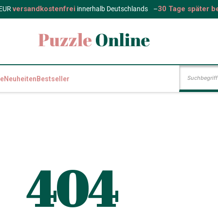
versandkostenfrei
30 Tage später b
 EUR
innerhalb Deutschlands
–
e
Neuheiten
Bestseller
404