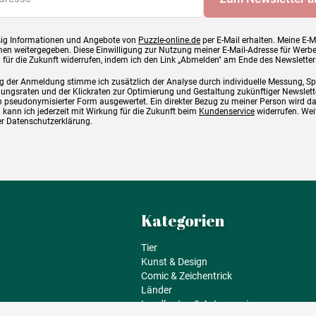
ig Informationen und Angebote von
Puzzle-online.de
per E-Mail erhalten. Meine E-M
en weitergegeben. Diese Einwilligung zur Nutzung meiner E-Mail-Adresse für Werb
g für die Zukunft widerrufen, indem ich den Link „Abmelden" am Ende des Newsletter
g der Anmeldung stimme ich zusätzlich der Analyse durch individuelle Messung, S
ngsraten und der Klickraten zur Optimierung und Gestaltung zukünftiger Newslette
 pseudonymisierter Form ausgewertet. Ein direkter Bezug zu meiner Person wird d
 kann ich jederzeit mit Wirkung für die Zukunft beim
Kundenservice
widerrufen. Wei
rer Datenschutzerklärung.
Kategorien
Tier
Kunst & Design
Comic & Zeichentrick
Länder
Landkarten & Astronomie