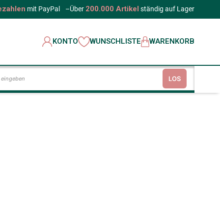
ezahlen
200.000 Artikel
mit PayPal
–
Über
ständig auf Lager
KONTO
WUNSCHLISTE
WARENKORB
LOS