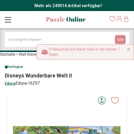
Mehr als 249014 Artikel verfügbar!
LOS
×
19 Besuch(e) auf dieser Seite in den letzten 7
Startseite
>
Walt Disney Puzzles
Tagen.
>
Disneys Wunderbare Welt II
Verfügbar
Disneys Wunderbare Welt II
Educa-16297
Educa